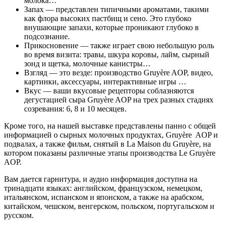
молока…
Запах — представлен типичными ароматами, такими
как флора высоких пастбищ и сено. Это глубоко
внушающие запахи, которые проникают глубоко в
подсознание.
Прикосновение — также играет свою небольшую роль
во время визита: травы, шкура коровы, лайм, сырный
зонд и щетка, молочные канистры…
Взгляд — это везде: производство Gruyère AOP, видео,
картинки, аксессуары, интерактивные игры …
Вкус — ваши вкусовые рецепторы соблазняются
дегустацией сыра Gruyère AOP на трех разных стадиях
созревания: 6, 8 и 10 месяцев.
Кроме того, на нашей выставке представлены панно с общей
информацией о сырных молочных продуктах, Gruyère AOP и
подвалах, а также фильм, снятый в La Maison du Gruyère, на
котором показаны различные этапы производства Le Gruyère
AOP.
Вам дается гарнитура, и аудио информация доступна на
тринадцати языках: английском, французском, немецком,
итальянском, испанском и японском, а также на арабском,
китайском, чешском, венгерском, польском, португальском и
русском.