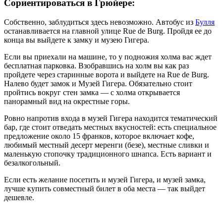
Сориентироваться в Грюйере:
Собственно, заблудиться здесь невозможно. Автобус из
Булля
останавливается на главной улице Rue de Burg. Пройдя ее до
конца вы выйдете к замку и музею Гигера.
Если вы приехали на машине, то у подножия холма вас ждет
бесплатная парковка. Взобравшись на холм вы как раз
пройдете через старинные ворота и выйдете на Rue de Burg.
Налево будет замок и Музей Гигера. Обязательно стоит
пройтись вокруг стен замка — с холма открывается
панорамный вид на окрестные горы.
Ровно напротив входа в музей Гигера находится тематический
бар, где стоит отведать местных вкусностей: есть специальное
предложение около 15 франков, которое включает кофе,
любимый местный десерт меренги (безе), местные сливки и
маленькую стопочку традиционного шнапса. Есть вариант и
безалкогольный.
Если есть желание посетить и музей Гигера, и музей замка,
лучше купить совместный билет в оба места — так выйдет
дешевле.