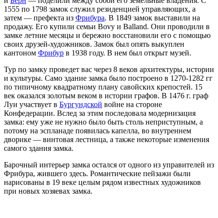
и
Берн
— поделили между собой его земельные владения. С
1555 по 1798 замок служил резиденцией управляющих, а
затем — префекта из
Фрибура
. В 1849 замок выставили на
продажу. Его купили семьи Bovy и Balland. Они проводили в
замке летние месяцы и бережно восстановили его с помощью
своих друзей-художников. Замок был опять выкуплен
кантоном
Фрибур
в 1938 году. В нем был открыт музей.
Тур по замку проведет вас через 8 веков архитектуры, истории
и культуры. Само здание замка было построено в 1270-1282 гг
по типичному квадратному плану савойских крепостей. 15
век оказался золотым веком в истории графов. В 1476 г. граф
Луи участвует в
Бургундской
войне на стороне
Конфедерации. Вслед за этим последовала модернизация
замка: ему уже не нужно было быть столь неприступным, а
потому на эспланаде появилась капелла, во внутреннем
дворике — винтовая лестница, а также некоторые изменения
самого здания замка.
Барочный интерьер замка остался от одного из управителей из
Фрибура, жившего здесь. Романтические пейзажи были
нарисованы в 19 веке целым рядом известных художников
при новых хозяевах замка.