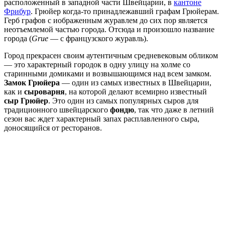
расположенный в западной части Швейцарии, в
кантоне
Фрибур
. Грюйер когда-то принадлежавший графам Грюйерам.
Герб графов с иображенным журавлем до сих пор является
неотъемлемой частью города. Отсюда и произошло название
города (
Grue
— с французского журавль).
Город прекрасен своим аутентичным средневековым обликом
— это характерный городок в одну улицу на холме со
старинными домиками и возвышающимся над всем замком.
Замок Грюйера
— один из самых известных в Швейцарии,
как и
сыроварня
, на которой делают всемирно известный
сыр Грюйер
. Это один из самых популярных сыров для
традиционного швейцарского
фондю
, так что даже в летний
сезон вас ждет характерный запах расплавленного сыра,
доносящийся от ресторанов.