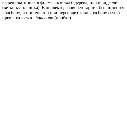
вывешивать знак в форме соснового дерева, или в виде
mé
(ветки кустарника). В диалекте, слово кустарник был пишется
«bochon», и постепенно при переводе слово «bochon» (куст)
превратилось в «
bouchon
» (пробка).