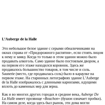
L’Auberge de la Halle
Это небольшое белое здание с серыми обналичниками на
окнах справа от «Придорожного распятия», если стоять лицом
к нему и замку. Когда то только в этом здании можно было
продавать алкоголь. Само здание было постоялым двором, а
на первом его этаже находился коровник. Здесь же
продавалось большинство товаров, в том числе и соль.
Saunerie (место, где продавалась соль) было в караулке на
первом этаже. На старинных литографиях здание L’Auberge
de la Halle изображалось с длинными карнизами, идущими
вплоть до каменных мер для зерна.
Как и во многих других городах в средние века,
Auberge De
La Halle
имеет прозвище «
Bouchon
» (бушон означает пробки).
На самом деле, когда здесь был рынок, эти дома могли