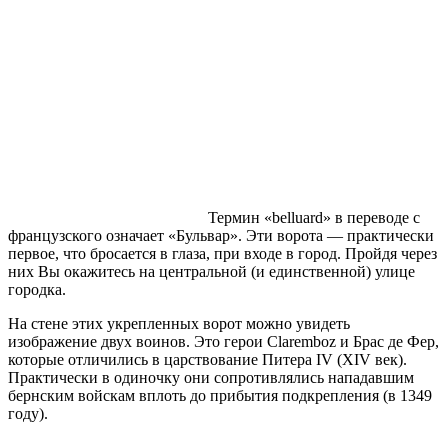
Термин «belluard» в переводе с
французского означает «Бульвар». Эти ворота — практически
первое, что бросается в глаза, при входе в город. Пройдя через
них Вы окажитесь на центральной (и единственной) улице
городка.
На стене этих укрепленных ворот можно увидеть
изображение двух воинов. Это герои Claremboz и Брас де Фер,
которые отличились в царствование Питера IV (XIV век).
Практически в одиночку они сопротивлялись нападавшим
бернским войскам вплоть до прибытия подкрепления (в 1349
году).