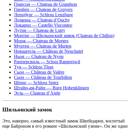
Грансон — Chateau de Grandson
Грюйер — Chateau de Gruyers
Ленцбург — Schloss Lenzburg
Лозанна — Chateau d’Ouchy
Локарно — Castello Visconteo
Лутри — Chateau de Lutry
Монтре — Шильонский замок (Chateau de Chillon)
Морж — Chateau de Morges
Муртен — Chateau de Murten
Невшатель — Château de Neuchatel
Ньон — Chateau de Nyon
Рапперсвиль — Scloss Rapperswil
Тун — Schloss Thun
Сьон — Château de Valère
Сьон — Château de Tourbillon
Шпиц — Schloss Spiez
Штайн-ам-Райн — Burg Hohenklingen
Эгль — Chateau d’Aigle
Шильонский замок
Это, наверно, самый известный замок Швейцарии, воспетый
еще Байроном в его романе «Шильонский узник». Он же один