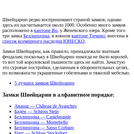
Швейцарию редко воспринимают страной замков, однако
здесь их насчитывается около 1000. Особенно много замков
расположено в
кантоне Во
, у Женевского озера. Кроме того
три замка
Беллинцоны
, в южном
кантоне Тичино
, внесены в
список всемирного наследия ЮНЕСКО
.
Замки Швейцарии, как правило, принадлежали знатным
феодалам; поскольку в Швейцарии никогда не было королей,
то вот той королевской пышности здесь не найти. Зачастую
это суровые постройки, сделанным в оборонительных целях,
по возможности украшенные гобеленами и тяжелой мебелью.
5 лучших замков Швейцарии
Замки Швейцарии в алфавитном порядке:
Аванш — Château de Avanches
Баден — Schloss Stein
Беллинцона — Castelgrande
Беллинцона — Montebello
Беллинцона — Sasso Corbaro
Бриг — Schloss Stockalper