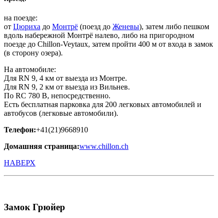
на поезде:
от
Цюриха
до
Монтрё
(поезд до
Женевы
), затем либо пешком
вдоль набережной Монтрё налево, либо на пригородном
поезде до Chillon-Veytaux, затем пройти 400 м от входа в замок
(в сторону озера).
На автомобиле:
Для RN 9, 4 км от выезда из Монтре.
Для RN 9, 2 км от выезда из Вильнев.
По RC 780 B, непосредственно.
Есть бесплатная парковка для 200 легковых автомобилей и
автобусов (легковые автомобили).
Телефон:
+41(21)9668910
Домашняя страница:
www.chillon.ch
НАВЕРХ
Замок Грюйер