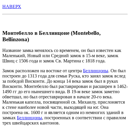
НАВЕРХ
Монтебелло в Беллинцоне (Montebello,
Bellinzona)
Название замка менялось со временем, он был известен как
Маленький, Новый или Средний замок в 15-м веке, замок
Швиц с 1506 года и замок Св. Мартина с 1818 года.
Замок расположен на востоке от центра
Беллинцоны
. Он был
построен до 1313 года для семьи Руска, кто занял замок вслед
за победой Висконти. До конца 14 века замок был в руках
Висконти. Монтебелло был раставрирован и расширен в 1462-
1490 гг до его нынешнего вида. В 19-м веке замок заметно
обветшал, но был отреставрирован в начале 20-го века.
Маленькая капелла, посвященной св. Михаилу, прислоняется
к стене наиболее новой части, выходящей на юг. Она
построена ок. 1600 г и является одним из немногих зданий в
замках
Беллинцоны
, построенных в соответствии с правилом
трех швейцарских кантонов.