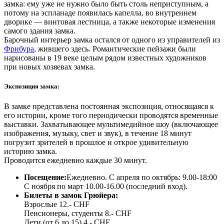
замка: ему уже не нужно было быть столь неприступным, а
потому на эспланаде появилась капелла, во внутреннем
дворике — винтовая лестница, а также некоторые изменения
самого здания замка.
Барочный интерьер замка остался от одного из управителей из
Фрибура
, жившего здесь. Романтические пейзажи были
нарисованы в 19 веке целым рядом известных художников
при новых хозяевах замка.
Экспозиция замка:
В замке представлена постоянная экспозиция, относящаяся к
его истории, кроме того периодически проводятся временные
выставки. Захватывающее мультимедийное шоу (включающее
изображения, музыку, свет и звук), в течение 18 минут
погрузит зрителей в прошлое и открое удивительную
историю замка.
Проводится ежедневно каждые 30 минут.
Посещение:
Ежедневно. С апреля по октябрь: 9.00-18:00
С ноября по март 10.00-16.00 (последний вход).
Билеты в замок Грюйера:
Взрослые 12.- CHF
Пенсионеры, студенты 8.- CHF
Дети (от 6 до 15) 4.- CHF