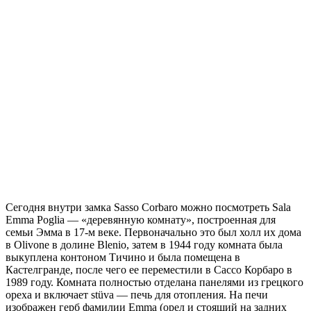
Сегодня внутри замка Sasso Corbaro можно посмотреть Sala
Emma Poglia — «деревянную комнату», построенная для
семьи Эмма в 17-м веке. Первоначально это был холл их дома
в Olivone в долине Blenio, затем в 1944 году комната была
выкуплена контоном Тичино и была помещена в
Кастелгранде, после чего ее переместили в Сассо Корбаро в
1989 году. Комната полностью отделана панелями из грецкого
ореха и включает stüva — печь для отопления. На печи
изображен герб фамилии Emma (орел и стоящий на задних