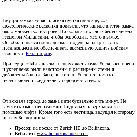
Внутри замка сейчас плоская пустая площадь, хотя
археологические раскопки показали, что раньше внутри замка
было множество построек. Но большая их часть была снесена
герцогом Миланским, чтобы освободить место в замке.
Освободившаяся площадь была поделена на три части,
предназначенные обеспечивать временную защиту войскам,
стоящим в
Беллинцоне
.
При герцоге Миланском внешняя часть замка была расширена
и укреплена: были надстроены и расширены стены и
добавлены башни. Западные стены были полностью
перестроены и соединены с городской стеной.
От вокзала города до замка идти буквально пять минут. Не
заметить замок невозможно. Подняться наверх можно с
помощью лифта. Кроме того есть лестница, ведущая к старому
центру Беллинцоны.
Проезд:
на поезде от Zurich HB до Bellinzona.
Веб-сайт:
www.bellinzonaunesco.ch