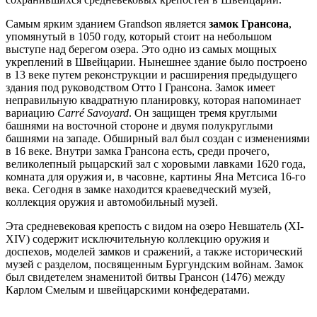
Самым ярким зданием Grandson является
замок Грансона
,
упомянутый в 1050 году, который стоит на небольшом
выступе над берегом озера. Это одно из самых мощных
укреплений в Швейцарии. Нынешнее здание было построено
в 13 веке путем реконструкции и расширения предыдущего
здания под руководством Отто I Грансона. Замок имеет
неправильную квадратную планировку, которая напоминает
вариацию
Carré Savoyard
. Он защищен тремя круглыми
башнями на восточной стороне и двумя полукруглыми
башнями на западе. Обширный вал был создан с изменениями
в 16 веке. Внутри замка Грансона есть, среди прочего,
великолепный рыцарский зал с хоровыми лавками 1620 года,
комната для оружия и, в часовне, картины Яна Метсиса 16-го
века. Сегодня в замке находится краеведческий музей,
коллекция оружия и автомобильный музей.
Эта средневековая крепость с видом на озеро Невшатель (XI-
XIV) содержит исключительную коллекцию оружия и
доспехов, моделей замков и сражений, а также исторический
музей с разделом, посвященным Бургундским войнам. Замок
был свидетелем знаменитой битвы Грансон (1476) между
Карлом Смелым и швейцарскими конфедератами.