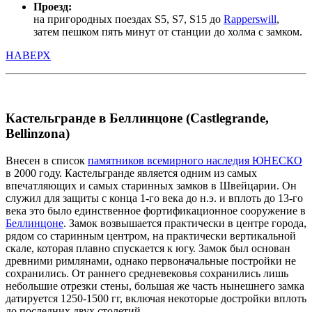
Проезд:
на пригородных поездах S5, S7, S15 до
Rapperswill
,
затем пешком пять минут от станции до холма с замком.
НАВЕРХ
Кастельгранде в Беллинцоне (Castlegrande,
Bellinzona)
Внесен в список
памятников всемирного наследия ЮНЕСКО
в 2000 году. Кастельгранде является одним из самых
впечатляющих и самых старинных замков в Швейцарии. Он
служил для защиты с конца 1-го века до н.э. и вплоть до 13-го
века это было единственное фортификационное сооружение в
Беллинцоне
. Замок возвышается практически в центре города,
рядом со старинным центром, на практически вертикальной
скале, которая плавно спускается к югу. Замок был основан
древними римлянами, однако первоначальные постройки не
сохранились. От раннего средневековья сохранились лишь
небольшие отрезки стены, большая же часть нынешнего замка
датируется 1250-1500 гг, включая некоторые достройки вплоть
до последних двух столетий.