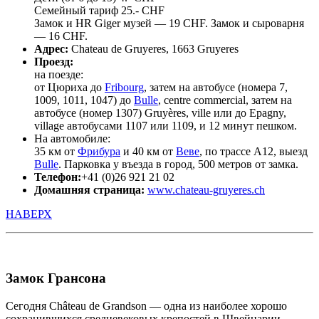
Семейный тариф 25.- CHF
Замок и HR Giger музей — 19 CHF. Замок и сыроварня
— 16 CHF.
Адрес:
Chateau de Gruyeres, 1663 Gruyeres
Проезд:
на поезде:
от Цюриха до
Fribourg
, затем на автобусе (номера 7,
1009, 1011, 1047) до
Bulle
, centre commercial, затем на
автобусе (номер 1307) Gruyères, ville или до Epagny,
village автобусами 1107 или 1109, и 12 минут пешком.
На автомобиле:
35 км от
Фрибура
и 40 км от
Веве
, по трассе A12, выезд
Bulle
. Парковка у въезда в город, 500 метров от замка.
Телефон:
+41 (0)26 921 21 02
Домашняя страница:
www.chateau-gruyeres.ch
НАВЕРХ
Замок Грансона
Сегодня Château de Grandson — одна из наиболее хорошо
сохранившихся средневековых крепостей в Швейцарии.