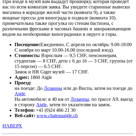
При входе в музей вам выдадут брошюрку, которая проведет
вас по всем комнатам замка. Вы увидите старинные вывески
магазина в коридоре жилой части (комната 9), а также
мощные прессы для винограда в подвале (комната 10).
примечательна также прогулка по стенам бастиона, с
различными фресками в часовых башнях и завораживающим
видом на необозримые виноградники в округе и горы.
Посещение:
Ежедневно. С апреля по октябрь: 9.00-18:00
С ноября по март 10.00-16.00 (последний вход).
Стоимость:
Взрослым — 9,5 CHF, пенсионерам,
студентам — 8 CHF, дети с 6 до 16 — 3 CHF, группы (от
15 персон) — 6.5 CHF.
Замок и HR Giger музей — 17 CHF.
Адрес:
1860 Aigle
Проезд:
на поезде: До
Лозанны
или до Виспа, затем на поезде до
Aigle
.
На автомобиле: в 40 км от
Лозанны
, по трассе A9, выезд
в сторону
Aigle
, затем по указателям на замок.
Телефон:
+41 (0)24 466 21 30
Веб-сайт:
www.chateauaigle.ch
НАВЕРХ