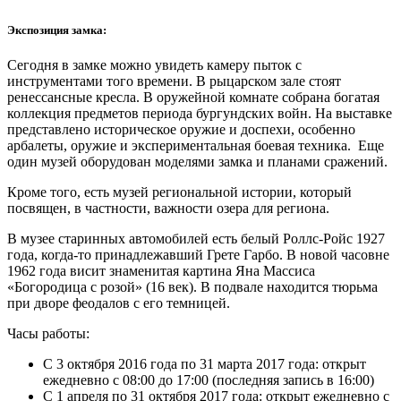
Экспозиция замка:
Сегодня в замке можно увидеть камеру пыток с
инструментами того времени. В рыцарском зале стоят
ренессансные кресла. В оружейной комнате собрана богатая
коллекция предметов периода бургундских войн. На выставке
представлено историческое оружие и доспехи, особенно
арбалеты, оружие и экспериментальная боевая техника. Еще
один музей оборудован моделями замка и планами сражений.
Кроме того, есть музей региональной истории, который
посвящен, в частности, важности озера для региона.
В музее старинных автомобилей есть белый Роллс-Ройс 1927
года, когда-то принадлежавший Грете Гарбо. В новой часовне
1962 года висит знаменитая картина Яна Массиса
«Богородица с розой» (16 век). В подвале находится тюрьма
при дворе феодалов с его темницей.
Часы работы:
С 3 октября 2016 года по 31 марта 2017 года: открыт
ежедневно с 08:00 до 17:00 (последняя запись в 16:00)
С 1 апреля по 31 октября 2017 года: открыт ежедневно с