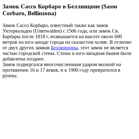
Замок Сассо Корбаро в Беллинцоне (Sasso
Corbaro, Bellinzona)
Замок Сассо Корбаро, известный также как замок
Унтервальден (Unterwalden) с 1506 года, или замок Св.
Барбары после 1818 г, возвышается на высоте около 600
метров на юго-западе города на скалистом холме. В отличие
от двух других замков
Беллинцоны
, этот замок не является
частью городской стены. Стены и юго-западная башня были
добавлены позднее.
Замок подвергался многочисленным ударом молний на
протяжении 16 и 17 веков, и к 1900 году превратился в
руины.