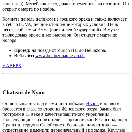
лапах лев). Музей также содержит временные экспозиции. Он
открыт с марта по ноябрь.
Комната панель целиком из грецкого ореха и также включает
в себя STUVA, печное отопление которых условия. Печь
несет герб семьи Эмма (орел и лев безудержной). В музее
также домах временных выставок. Он открыт с марта до
ноября
Проезд:
на поезде от Zurich HB до Bellinzona.
Веб-сайт:
www.bellinzonaunesco.ch
НАВЕРХ
Chateau de Nyon
Oн возвышается над всеми постройками
Ньона
и первым
бросается в глаза со стороны Женевского озера. Замок был
построен в 11 веке в качестве защитного укрепления.
Последующие его обитатели — архиепископ Безансона, лорд
Прангин, герцоги Савойские и бернские наместники —
существенно изменили первоначальный вид замка. Круглые