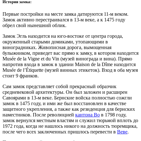
История замка:
Первые постройки на месте замка датируются 11-м веком.
Замок активно перестраивался в 13-м веке, а к 1475 году
обрел свой нынешний облик.
Замок Эгль находится на юго-востоке от центра города,
окруженный старыми домиками, утопающими в
виноградниках. Живописная дорога, вымощенная
булыжником, приведет вас прямо к замку, в котором находится
Musée de la Vigne et du Vin (музей винограда и вина). Прямо
напротив входа в замок в здании Maison de la Dîme находится
Musée de l’Étiquette (музей винных этикеток). Вход в оба музея
стоит 9 франков.
Сам замок представляет собой прекрасный образчик
средневековой архитектуры. Он был заложен и расширен
Савоярами в 13-м веке. Бернские войска полностью сожгли
замок в 1475 году, и ими же был восстановлен в качестве
защитного укрепления, а также как резиденция для бернских
наместников. После революцией
кантона Во
в 1798 году,
замок вернулся местным властям и служил тюрьмой вплоть до
1972 года, когда не нашлось никого на должность тюремщика,
после чего всех заключенных пришлось перевести в
Веве
.