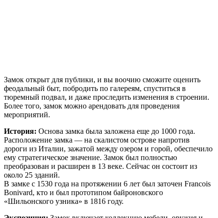
Замок открыт для публики, и вы воочию сможите оценить
феодальный быт, побродить по галереям, спуститься в
тюремный подвал, и даже проследить изменения в строении.
Более того, замок можно арендовать для проведения
мероприятий.
История:
Основа замка была заложена еще до 1000 года.
Расположение замка — на скалистом острове напротив
дороги из Италии, зажатой между озером и горой, обеспечило
ему стратегическое значение. Замок был полностью
преобразован и расширен в 13 веке. Сейчас он состоит из
около 25 зданий.
В замке с 1530 года на протяжении 6 лет был заточен Francois
Bonivard, кто и был прототипом байроновского
«Шильонского узника» в 1816 году.
Экспозиция:
Замок включает коллекцию мебели, оружия и