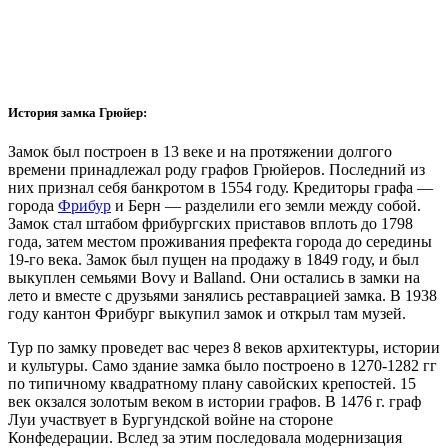
История замка Грюйер:
Замок был построен в 13 веке и на протяжении долгого
времени принадлежал роду графов Грюйеров. Последний из
них признал себя банкротом в 1554 году. Кредиторы графа —
города
Фрибур
и Берн — разделили его земли между собой.
Замок стал штабом фрибургских приставов вплоть до 1798
года, затем местом проживания префекта города до середины
19-го века. Замок был пущен на продажу в 1849 году, и был
выкуплен семьями Bovy и Balland. Они остались в замки на
лето и вместе с друзьями занялись реставрацией замка. В 1938
году кантон Фрибург выкупил замок и открыл там музей.
Тур по замку проведет вас через 8 веков архитектуры, истории
и культуры. Само здание замка было построено в 1270-1282 гг
по типичному квадратному плану савойских крепостей. 15
век окзался золотым веком в истории графов. В 1476 г. граф
Луи участвует в Бургундской войне на стороне
Конфедерации. Вслед за этим последовала модернизация