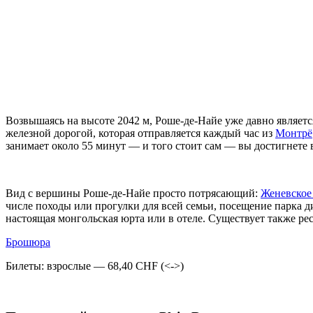
Возвышаясь на высоте 2042 м, Роше-де-Найе уже давно являетс
железной дорогой, которая отправляется каждый час из
Монтрё
занимает около 55 минут — и того стоит сам — вы достигнете
Вид с вершины Роше-де-Найе просто потрясающий:
Женевское
числе походы или прогулки для всей семьи, посещение парка ди
настоящая монгольская юрта или в отеле. Существует также р
Брошюра
Билеты: взрослые — 68,40 CHF (<->)