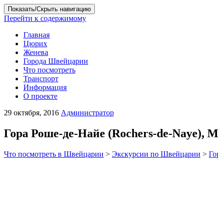
Показать/Скрыть навигацию
Перейти к содержимому
Главная
Цюрих
Женева
Города Швейцарии
Что посмотреть
Транспорт
Информация
О проекте
29 октября, 2016
Администратор
Гора Роше-де-Найе (Rochers-de-Naye),
Что посмотреть в Швейцарии
>
Экскурсии по Швейцарии
>
Го