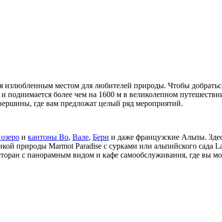
я излюбленным местом для любителей природы. Чтобы добраться 
и поднимается более чем на 1600 м в великолепном путешествии
 вершины, где вам предложат целый ряд мероприятий.
 озеро
и
кантоны Во
,
Вале
,
Берн
и даже французские Альпы. Здес
кой природы Marmot Paradise с сурками или альпийского сада La
есторан с панорамным видом и кафе самообслуживания, где вы 