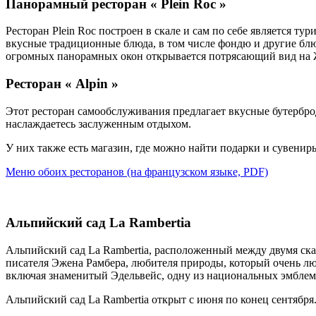
Панорамный ресторан « Plein Roc »
Ресторан Plein Roc построен в скале и сам по себе является т
вкусные традиционные блюда, в том числе фондю и другие блю
огромных панорамных окон открывается потрясающий вид на 
Ресторан « Alpin »
Этот ресторан самообслуживания предлагает вкусные бутербро
наслаждаетесь заслуженным отдыхом.
У них также есть магазин, где можно найти подарки и сувенир
Меню обоих ресторанов (на французском языке, PDF)
Альпийский сад La Rambertia
Альпийский сад La Rambertia, расположенный между двумя ска
писателя Эжена Рамбера, любителя природы, который очень люб
включая знаменитый Эдельвейс, одну из национальных эмбле
Альпийский сад La Rambertia открыт с июня по конец сентября