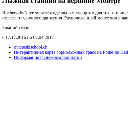
Лыжная станция на вершине Монтре
Rochers-de-Naye является идеальным курортом для тех, кто ище
стресса от уличного движения. Расположенный менее чем в ча
Зимний сезон :
с 17.12.2016 по 02.04.2017
rivieraskischool.ch
Интерактивная карта горнолыжных трасс на Роше-де-На
Информация о снежном покрытии