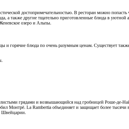
уристической достопримечательностью. В ресторан можно попасть
да, а также другие тщательно приготовленные блюда в уютной 
Женевское озеро и Альпы.
ды и горячие блюда по очень разумным ценам. Существует также
ы.
листыми грядами и возвышающийся над гробницей Роше-де-Найе, 
ил Монтрё. La Rambertia объединяет и защищает более тысячи в
м Швейцарии.
.