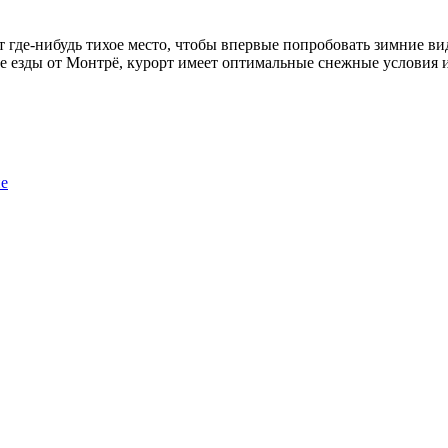
т где-нибудь тихое место, чтобы впервые попробовать зимние вид
се езды от Монтрё, курорт имеет оптимальные снежные условия и
йе