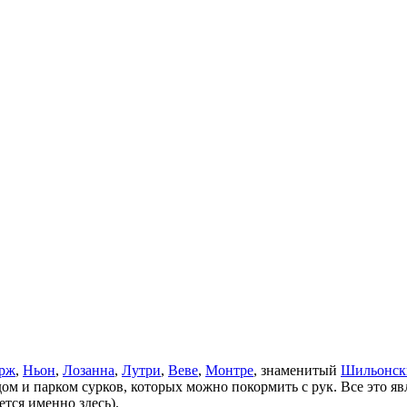
рж
,
Ньон
,
Лозанна
,
Лутри
,
Веве
,
Монтре
, знаменитый
Шильонск
м и парком сурков, которых можно покормить с рук. Все это яв
ется именно здесь).