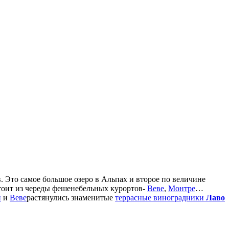
 Это самое большое озеро в Альпах и второе по величине
оит из череды фешенебельных курортов-
Веве
,
Монтре
…
й
и
Веве
растянулись знаменитые
террасные виноградники
Лаво