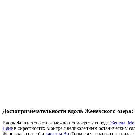
Достопримечательности вдоль Женевского озера:
Вдоль Женевского озера можно посмотреть: города
Женева
,
Мо
Найе
в окрестностях Монтре с великолепным ботаническим садо
Женевского озера) и
кантона Во
(большая часть озера располага