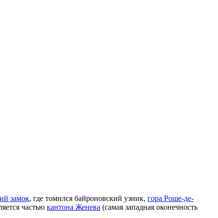
ий замок
, где томился байроновский узник,
гора Роше-де-
ляется частью
кантона Женева
(самая западная оконечность