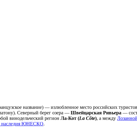
анцузское название) — излюбленное место российских туристов.
латону). Северный берег озера —
Швейцарская Ривьера
— сост
обой винодельческий регион
Ла-Кот (
La Côte
)
, а между
Лозанно
го наследия ЮНЕСКО
.