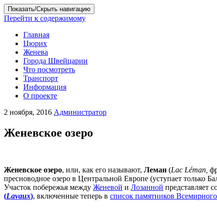
Показать/Скрыть навигацию
Перейти к содержимому
Главная
Цюрих
Женева
Города Швейцарии
Что посмотреть
Транспорт
Информация
О проекте
2 ноября, 2016
Администратор
Женевское озеро
Женевское озеро
, или, как его называют,
Леман
(
Lac Léman,
фр
пресноводное озеро в Центральной Европе (уступает только Ба
Участок побережья между
Женевой
и
Лозанной
представляет с
(
Lavaux
)
, включенные теперь в
список памятников Всемирно