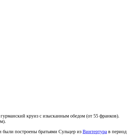
 гурманский круиз с изысканным обедом (от 55 франков).
м).
ни были построены братьями Сульцер из
Винтертура
в период