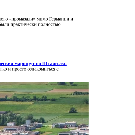
много «промазали» мимо Германии и
 были практически полностью
ческий маршрут по Штайн-ам-
ко и просто ознакомиться с