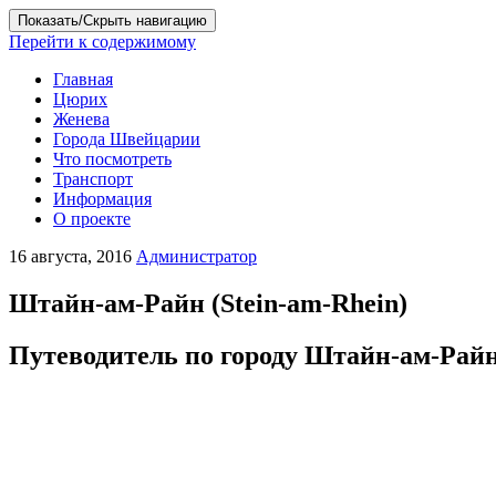
Показать/Скрыть навигацию
Перейти к содержимому
Главная
Цюрих
Женева
Города Швейцарии
Что посмотреть
Транспорт
Информация
О проекте
16 августа, 2016
Администратор
Штайн-ам-Райн (Stein-am-Rhein)
Путеводитель по городу Штайн-ам-Райн