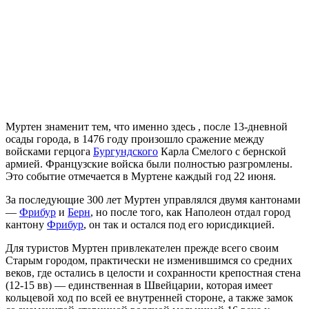
Муртен знаменит тем, что именно здесь , после 13-дневной
осады города, в 1476 году произошло сражение между
войсками герцога
Бургундского
Карла Смелого с бернской
армией. Французские войска были полностью разгромлены.
Это событие отмечается в Муртене каждый год 22 июня.
За последующие 300 лет Муртен управлялся двумя кантонами
—
Фрибур
и
Берн
, но после того, как Наполеон отдал город
кантону
Фрибур
, он так и остался под его юрисдикцией.
Для туристов Муртен привлекателен прежде всего своим
Старым городом, практически не изменившимся со средних
веков, где остались в целости и сохранности крепостная стена
(12-15 вв) — единственная в Швейцарии, которая имеет
кольцевой ход по всей ее внутренней стороне, а также замок