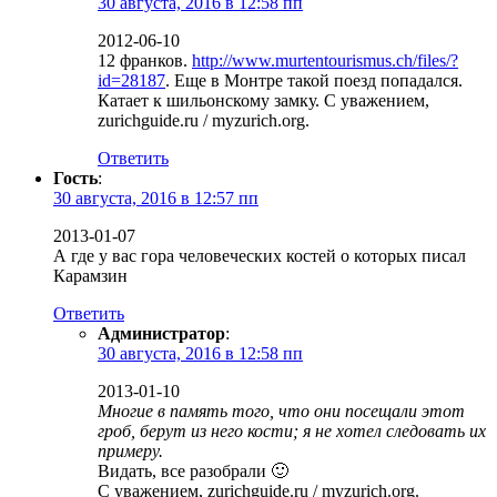
30 августа, 2016 в 12:58 пп
2012-06-10
12 франков.
http://www.murtentourismus.ch/files/?
id=28187
. Еще в Монтре такой поезд попадался.
Катает к шильонскому замку. С уважением,
zurichguide.ru / myzurich.org.
Ответить
Гость
:
30 августа, 2016 в 12:57 пп
2013-01-07
А где у вас гора человеческих костей о которых писал
Карамзин
Ответить
Администратор
:
30 августа, 2016 в 12:58 пп
2013-01-10
Многие в память того, что они посещали этот
гроб, берут из него кости; я не хотел следовать их
примеру.
Видать, все разобрали 🙂
С уважением, zurichguide.ru / myzurich.org.