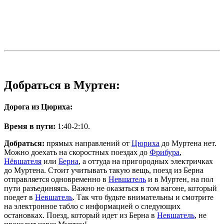
Добраться в Муртен:
Дорога из Цюриха:
Время в пути:
1:40-2:10.
Добраться:
прямых направлений от
Цюриха
до Муртена нет.
Можно доехать на скоростных поездах до
Фрибура
,
Нёвшателя
или
Берна
, а оттуда на пригородных электричках
до Муртена. Стоит учитывать такую вещь, поезд из Берна
отправляется одновременно в
Невшатель
и в Муртен, на пол
пути разъединяясь. Важно не оказаться в том вагоне, который
поедет в
Невшатель
. Так что будьте внимательны и смотрите
на электронное табло с информацией о следующих
остановках. Поезд, который идет из Берна в
Невшатель
, не