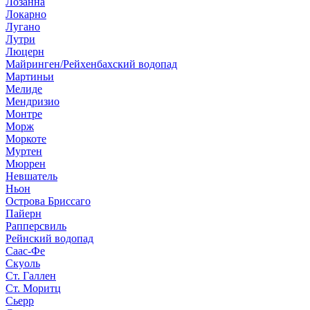
Лозанна
Локарно
Лугано
Лутри
Люцерн
Майринген/Рейхенбахский водопад
Мартиньи
Мелиде
Мендризио
Монтре
Морж
Моркоте
Муртен
Мюррен
Невшатель
Ньон
Острова Бриссаго
Пайерн
Рапперсвиль
Рейнский водопад
Саас-Фе
Скуоль
Ст. Галлен
Ст. Моритц
Сьерр