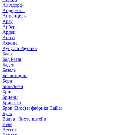
Альтдорф
Андерматт
Аппенцель
Арау
Арбург
Ардец
Ароза
Аскона
Аугуста Раурика
Баар
Бад Рагац
Баден
Базель
Беллинцона
Берн
Биль/Бьен
Бриг
Бриенц
Бриссаго
Брок (Broc) и фабрика Cailler
Буль
Вадуц, Лихтенштейн
Веве
Веггис