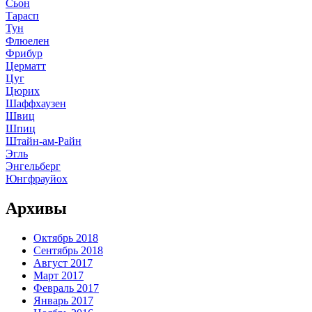
Сьон
Тарасп
Тун
Флюелен
Фрибур
Церматт
Цуг
Цюрих
Шаффхаузен
Швиц
Шпиц
Штайн-ам-Райн
Эгль
Энгельберг
Юнгфрауйох
Архивы
Октябрь 2018
Сентябрь 2018
Август 2017
Март 2017
Февраль 2017
Январь 2017