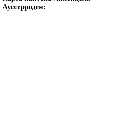
Ауссерроден: