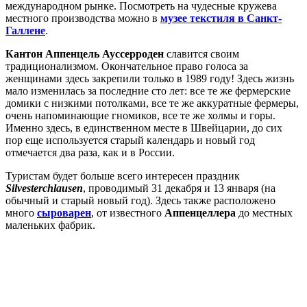
международном рынке. Посмотреть на чудесные кружева
местного производства можно в
музее текстиля в Санкт-
Галлене
.
Кантон Аппенцель Ауссерроден
славится своим
традиционализмом. Окончательное право голоса за
женщинами здесь закрепили только в 1989 году! Здесь жизнь
мало изменилась за последние сто лет: все те же фермерские
домики с низкими потолками, все те же аккуратные фермеры,
очень напоминающие гномиков, все те же холмы и горы.
Именно здесь, в единственном месте в Швейцарии, до сих
пор еще используется старый календарь и новый год
отмечается два раза, как и в России.
Туристам будет больше всего интересен праздник
Silvesterchlausen
, проводимый 31 декабря и 13 января (на
обычный и старый новый год). Здесь также расположено
много
сыроварен
, от известного
Аппенцеллера
до местных
маленьких фабрик.