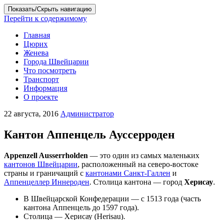
Показать/Скрыть навигацию
Перейти к содержимому
Главная
Цюрих
Женева
Города Швейцарии
Что посмотреть
Транспорт
Информация
О проекте
22 августа, 2016
Администратор
Кантон Аппенцель Ауссерроден
Appenzell Ausserrholden
— это один из самых маленьких
кантонов Швейцарии
, расположенный на северо-востоке
страны и граничащий с
кантонами Санкт-Галлен
и
Аппенцеллер Иннероден
. Столица кантона — город
Херисау
.
В Швейцарской Конфедерации — с 1513 года (часть
кантона Аппенцель до 1597 года).
Столица — Херисау (Herisau).