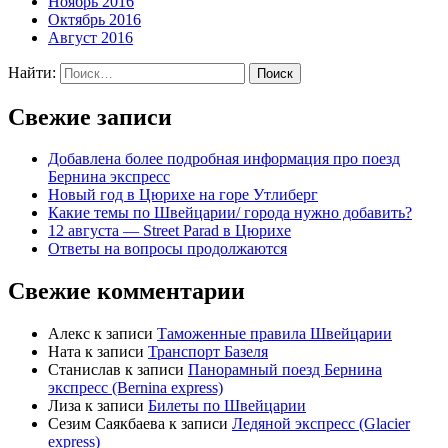
Ноябрь 2016
Октябрь 2016
Август 2016
Найти:
Свежие записи
Добавлена более подробная информация про поезд
Бернина экспресс
Новый год в Цюрихе на горе Утлиберг
Какие темы по Швейцарии/ города нужно добавить?
12 августа — Street Parad в Цюрихе
Ответы на вопросы продолжаются
Свежие комментарии
Алекс
к записи
Таможенные правила Швейцарии
Ната
к записи
Транспорт Базеля
Станислав
к записи
Панорамный поезд Бернина
экспресс (Bernina express)
Лиза
к записи
Билеты по Швейцарии
Сезим Саякбаева
к записи
Ледяной экспресс (Glacier
express)