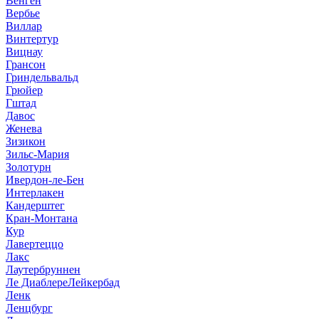
Венген
Вербье
Виллар
Винтертур
Вицнау
Грансон
Гриндельвальд
Грюйер
Гштад
Давос
Женева
Зизикон
Зильс-Мария
Золотурн
Ивердон-ле-Бен
Интерлакен
Кандерштег
Кран-Монтана
Кур
Лавертеццо
Лакс
Лаутербруннен
Ле Диаблере
Лейкербад
Ленк
Ленцбург