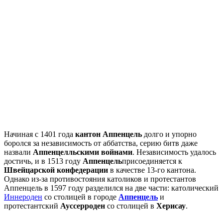
Начиная с 1401 года
кантон Аппенцель
долго и упорно
боролся за независимость от аббатства, серию битв даже
назвали
Аппенцелльскими войнами
. Независимость удалось
достичь, и в 1513 году
Аппенцель
присоединяется к
Швейцарской конфедерации
в качестве 13-го кантона.
Однако из-за противостояния католиков и протестантов
Аппенцель в 1597 году разделился на две части: католический
Иннероден
со столицей в городе
Аппенцель
и
протестантский
Ауссерроден
со столицей в
Херисау
.