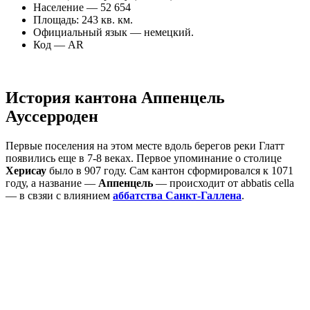
Население — 52 654
Площадь: 243 кв. км.
Официальный язык — немецкий.
Код — AR
История кантона Аппенцель
Ауссерроден
Первые поселения на этом месте вдоль берегов реки Глатт
появились еще в 7-8 веках. Первое упоминание о столице
Херисау
было в 907 году. Сам кантон сформировался к 1071
году, а название —
Аппенцель
— происходит от abbatis cella
— в свзяи с влиянием
аббатства Санкт-Галлена
.