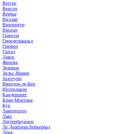
Веггис
Венген
Вербье
Виллар
Винтертур
Вицнау
Грансон
Гриндельвальд
Грюйер
Гштад
Давос
Женева
Зизикон
Зильс-Мария
Золотурн
Ивердон-ле-Бен
Интерлакен
Кандерштег
Кран-Монтана
Кур
Лавертеццо
Лакс
Лаутербруннен
Ле Диаблере
Лейкербад
Ленк