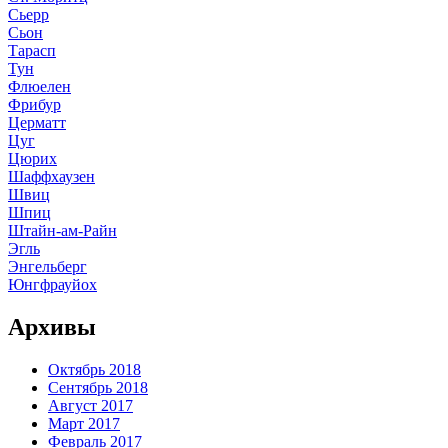
Сьерр
Сьон
Тарасп
Тун
Флюелен
Фрибур
Церматт
Цуг
Цюрих
Шаффхаузен
Швиц
Шпиц
Штайн-ам-Райн
Эгль
Энгельберг
Юнгфрауйох
Архивы
Октябрь 2018
Сентябрь 2018
Август 2017
Март 2017
Февраль 2017