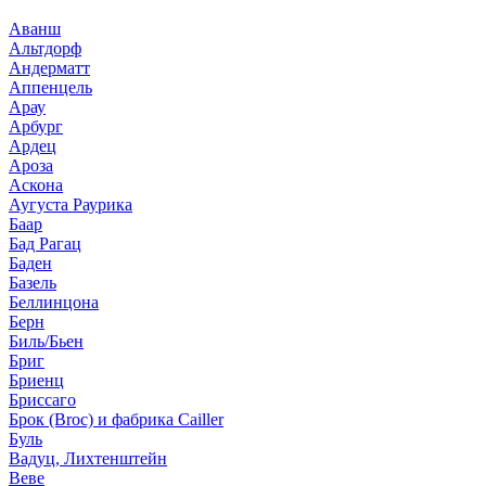
Аванш
Альтдорф
Андерматт
Аппенцель
Арау
Арбург
Ардец
Ароза
Аскона
Аугуста Раурика
Баар
Бад Рагац
Баден
Базель
Беллинцона
Берн
Биль/Бьен
Бриг
Бриенц
Бриссаго
Брок (Broc) и фабрика Cailler
Буль
Вадуц, Лихтенштейн
Веве