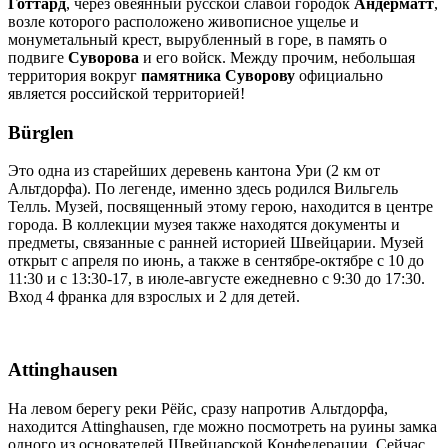
Готтард
, через овеянный русской славой городок
Андерматт
,
возле которого расположено живописное ущелье и
монуметальный крест, вырубленный в горе, в память о
подвиге
Суворова
и его войск. Между прочим, небольшая
территория вокруг
памятника Суворову
официально
является российской территорией!
Bürglen
Это одна из старейших деревень кантона Ури (2 км от
Альтдорфа). По легенде, именно здесь родился Вильгель
Телль. Музей, посвященный этому герою, находится в центре
города. В коллекции музея также находятся документы и
предметы, связанные с ранней историей Швейцарии. Музей
открыт с апреля по июнь, а также в сентябре-октябре с 10 до
11:30 и с 13:30-17, в июле-августе ежедневно с 9:30 до 17:30.
Вход 4 франка для взрослых и 2 для детей.
Attinghausen
На левом берегу реки Рёйс, сразу напротив Альтдорфа,
находится Attinghausen, где можно посмотреть на руины замка
одного из основателей Швейцарской Конфедерации. Сейчас