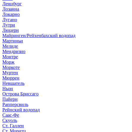
Ленцбург
Лозанна
Локарно
Лугано
Лутри
Люцерн
Майринген/Рейхенбахский водопад
Мартиньи
Мелиде
Мендризио
Монтре
Морж
Моркоте
Муртен
Мюррен
Невшатель
Ньон
Острова Бриссаго
Пайерн
Рапперсвиль
Рейнский водопад
Саас-Фе
Скуоль
Ст. Галлен
Ст. Моритц