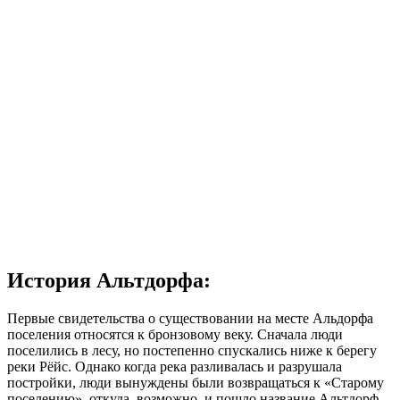
История Альтдорфа:
Первые свидетельства о существовании на месте Альдорфа
поселения относятся к бронзовому веку. Сначала люди
поселились в лесу, но постепенно спускались ниже к берегу
реки Рёйс. Однако когда река разливалась и разрушала
постройки, люди вынуждены были возвращаться к «Старому
поселению», откуда, возможно, и пошло название Альтдорф,