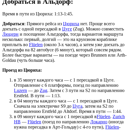
Добраться в Альдорф:
Время в пути из Цюриха: 1:13-1:45.
Добраться
: Прямого рейса из
Цюриха
нет. Проще всего
доехать с одной пересадкой в
Цуге
(Zug). Можно совместить
Люцерн
и посещение Альтдорфа, тогда вариантов маршрута
несколько: первый, долгий — это на круизном кораблике
приплыть во
Flüelen
(около 3-х часов), а затем уже доехать до
Альтдорфа на 82 автобусе (6 минут), который совсем рядом.
Более быстрые варианты — на поезде через Brunnen или Arth-
Goldau (чуть больше часа).
Проезд из Цюриха:
в 35 минут каждого часа — с 1 пересадкой в Цуге.
Отправление с 6 платформы, поезд по направлению
Luzern
— до
Zug
. Затем с 3 пути на S2 по направлению
Erstfeld. В пути — 1:13.
в 04 минуты каждого часа — с 1 пересадкой в Цуге.
Сначала на электричке S9 до
Цуга
, затем на S2 по
направлению Erstfeld до Altdorf. Время в пути — 1:44.
в 09 минут каждого часа с 1 пересадкой в
Flüelen
.
Zurich
HB
—
Flüelen
(поезд по направлению
Локарно
(иногда
нужна пересадка в Арт-Гольдау) с 4-го пути),
Flüelen
-