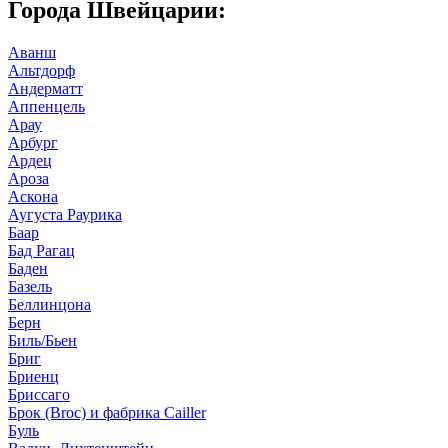
Города Швейцарии:
Аванш
Альтдорф
Андерматт
Аппенцель
Арау
Арбург
Ардец
Ароза
Аскона
Аугуста Раурика
Баар
Бад Рагац
Баден
Базель
Беллинцона
Берн
Биль/Бьен
Бриг
Бриенц
Бриссаго
Брок (Broc) и фабрика Cailler
Буль