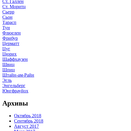
Ст. Галлен
Ст. Моритц
Сьерр
Сьон
Тарасп
Тун
Флюелен
Фрибур
Церматт
Цуг
Цюрих
Шаффхаузен
Швиц
Шпиц
Штайн-ам-Райн
Эгль
Энгельберг
Юнгфрауйох
Архивы
Октябрь 2018
Сентябрь 2018
Август 2017