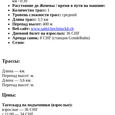
км / 0:39
Расстояние до Женевы / время в пути на машине:
Количество трасс:
1
Уровень сложности трасс:
средний
Длина трасс:
3,5 км
Перепад высот:
400 м
Веб-сайт:
www.sattel-hochstuckli.ch
Дневной билет на взрослых:
36 CHF
Аренда санок:
8 CHF (станция Gondelbahn)
Сезон:
Трассы:
Длина — км.
Перепад высот: м.
Длина — 3,6 км.
Перепад высот: м.
Цены:
Тагескард на подъемники (взрослые):
взрослые — 36 CHF
с 11:00 — 34 CHF