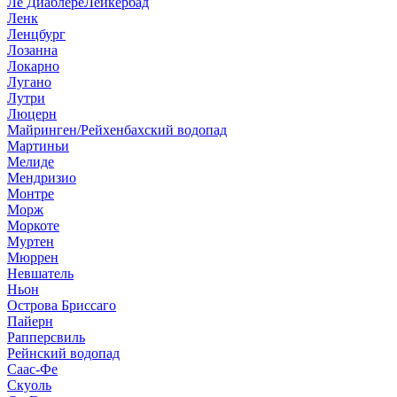
Ле Диаблере
Лейкербад
Ленк
Ленцбург
Лозанна
Локарно
Лугано
Лутри
Люцерн
Майринген/Рейхенбахский водопад
Мартиньи
Мелиде
Мендризио
Монтре
Морж
Моркоте
Муртен
Мюррен
Невшатель
Ньон
Острова Бриссаго
Пайерн
Рапперсвиль
Рейнский водопад
Саас-Фе
Скуоль