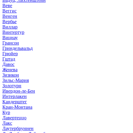
Вадуц, Лихтенштейн
Веве
Веггис
Венген
Вербье
Виллар
Винтертур
Вицнау
Грансон
Гриндельвальд
Грюйер
Гштад
Давос
Женева
Зизикон
Зильс-Мария
Золотурн
Ивердон-ле-Бен
Интерлакен
Кандерштег
Кран-Монтана
Кур
Лавертеццо
Лакс
Лаутербруннен